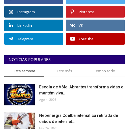
Instagram
Pinterest
Linkedin
VK
Telegram
Youtube
NOTÍCIAS POPULARES
Esta semana
Este mês
Tempo todo
Escola de Vôlei Abrantes transforma vidas e
mantém viva...
Ago 4, 2026
Neoenergia Coelba intensifica retirada de
cabos de internet...
Fev 24, 2026