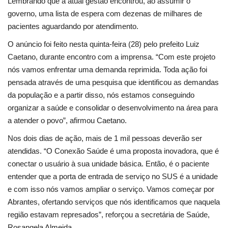
Lembrando que a atual gestão encontrou, ao assumir o
governo, uma lista de espera com dezenas de milhares de
Língua
pacientes aguardando por atendimento.
Portuguese (Brazil)
Português
O anúncio foi feito nesta quinta-feira (28) pelo prefeito Luiz
Caetano, durante encontro com a imprensa. “Com este projeto
Portuguese (Brazil)
English
nós vamos enfrentar uma demanda reprimida. Toda ação foi
pensada através de uma pesquisa que identificou as demandas
da população e a partir disso, nós estamos conseguindo
organizar a saúde e consolidar o desenvolvimento na área para
a atender o povo”, afirmou Caetano.
Nos dois dias de ação, mais de 1 mil pessoas deverão ser
atendidas. “O Conexão Saúde é uma proposta inovadora, que é
conectar o usuário à sua unidade básica. Então, é o paciente
entender que a porta de entrada de serviço no SUS é a unidade
e com isso nós vamos ampliar o serviço. Vamos começar por
Abrantes, ofertando serviços que nós identificamos que naquela
região estavam represados”, reforçou a secretária de Saúde,
Rosangela Almeida.