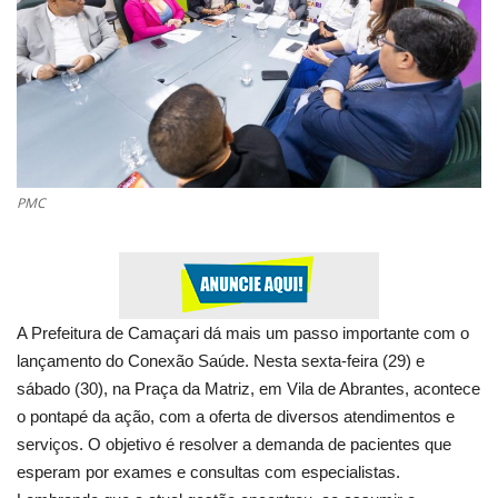
Saúde
Esportes
Politica
PMC
Educação
Entretenimento
Segurança
A Prefeitura de Camaçari dá mais um passo importante com o
lançamento do Conexão Saúde. Nesta sexta-feira (29) e
Economia
sábado (30), na Praça da Matriz, em Vila de Abrantes, acontece
o pontapé da ação, com a oferta de diversos atendimentos e
Galeria
serviços. O objetivo é resolver a demanda de pacientes que
esperam por exames e consultas com especialistas.
Veja Na Cor Escura