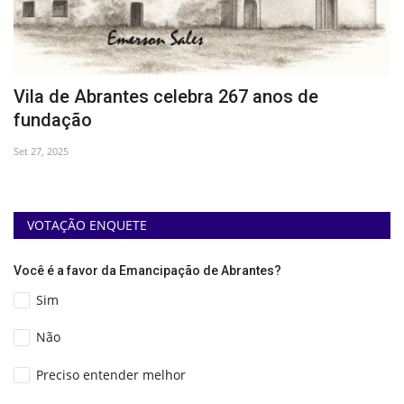
o
Vila de Abrantes celebra 267 anos de
H
fundação
B
Set 27, 2025
Ag
VOTAÇÃO ENQUETE
Você é a favor da Emancipação de Abrantes?
Sim
Não
Preciso entender melhor