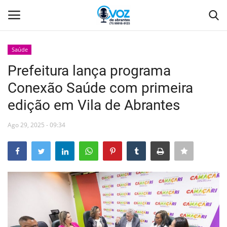
Saúde
Login
Registro
Prefeitura lança programa
Conexão Saúde com primeira
Home
edição em Vila de Abrantes
Abrantes
Ago 29, 2025 - 09:34
Camaçari
Orla
Comércio Abrantes
Geral