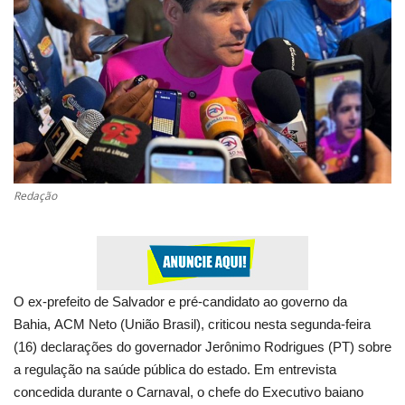
Saúde
Esportes
Politica
Educação
Redação
Entretenimento
Segurança
O ex-prefeito de Salvador e pré-candidato ao governo da
Economia
Bahia,
ACM Neto
(União Brasil), criticou nesta segunda-feira
(16) declarações do governador
Jerônimo Rodrigues
(PT) sobre
Galeria
a regulação na saúde pública do estado. Em entrevista
concedida durante o Carnaval, o chefe do Executivo baiano
Veja Na Cor Escura