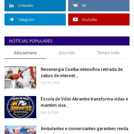
Linkedin
VK
Telegram
Youtube
NOTÍCIAS POPULARES
Esta semana
Este mês
Tempo todo
Neoenergia Coelba intensifica retirada de
cabos de internet...
Fev 24, 2026
Escola de Vôlei Abrantes transforma vidas e
mantém viva...
Ago 4, 2026
Ambulantes e comerciantes garantem renda