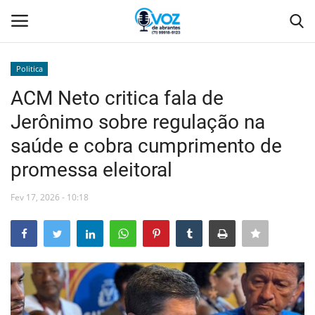
Politica
Login
Registro
ACM Neto critica fala de
Jerônimo sobre regulação na
Home
saúde e cobra cumprimento de
Abrantes
promessa eleitoral
Camaçari
Fev 17, 2026 - 10:18
Orla
Comércio Abrantes
Geral