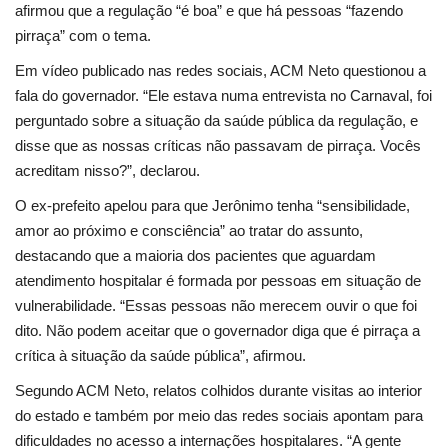
afirmou que a regulação “é boa” e que há pessoas “fazendo
pirraça” com o tema.
Língua
Em vídeo publicado nas redes sociais, ACM Neto questionou a
Portuguese (Brazil)
Português
fala do governador. “Ele estava numa entrevista no Carnaval, foi
perguntado sobre a situação da saúde pública da regulação, e
Portuguese (Brazil)
English
disse que as nossas críticas não passavam de pirraça. Vocês
acreditam nisso?”, declarou.
O ex-prefeito apelou para que Jerônimo tenha “sensibilidade,
amor ao próximo e consciência” ao tratar do assunto,
destacando que a maioria dos pacientes que aguardam
atendimento hospitalar é formada por pessoas em situação de
vulnerabilidade. “Essas pessoas não merecem ouvir o que foi
dito. Não podem aceitar que o governador diga que é pirraça a
crítica à situação da saúde pública”, afirmou.
Segundo ACM Neto, relatos colhidos durante visitas ao interior
do estado e também por meio das redes sociais apontam para
dificuldades no acesso a internações hospitalares. “A gente