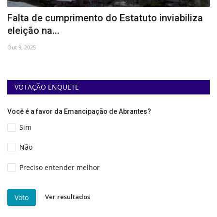
e
Falta de cumprimento do Estatuto inviabiliza
M
eleição na...
r
Out 9, 2025
Ma
VOTAÇÃO ENQUETE
Você é a favor da Emancipação de Abrantes?
Sim
Não
Preciso entender melhor
Ver resultados
Voto