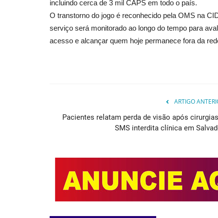
incluindo cerca de 3 mil CAPS em todo o país.
O transtorno do jogo é reconhecido pela OMS na CI
Geral
serviço será monitorado ao longo do tempo para avali
acesso e alcançar quem hoje permanece fora da red
ARTIGO ANTERI
Pacientes relatam perda de visão após cirurgias
SMS interdita clínica em Salvad
Bahia registra crescimento de 
no número de divórcios
Jun 17, 2025