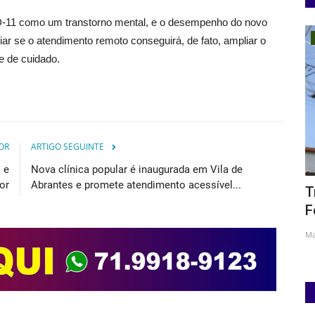
D-11 como um transtorno mental, e o desempenho do novo
Geral
ar se o atendimento remoto conseguirá, de fato, ampliar o
e de cuidado.
OR
ARTIGO SEGUINTE
 e
Nova clínica popular é inaugurada em Vila de
or
Abrantes e promete atendimento acessível...
108,07%
Pacientes relatam perda de visão após
T
cirurgias e SMS interdita...
F
Mar 3, 2026
Ma