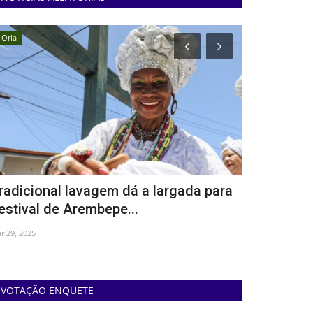
Orla
Entretenimento
radicional lavagem dá a largada para
Camaforró 
estival de Arembepe...
atrações em
r 29, 2025
Mai 23, 2025
VOTAÇÃO ENQUETE