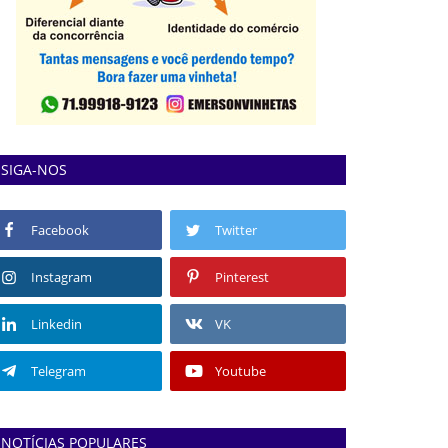
SIGA-NOS
Facebook
Twitter
Instagram
Pinterest
Linkedin
VK
Telegram
Youtube
NOTÍCIAS POPULARES