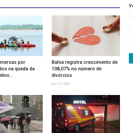
V
mersas por
Bahia registra crescimento de
dos na queda da
108,07% no número de
lino...
divórcios
Jun 17, 2025