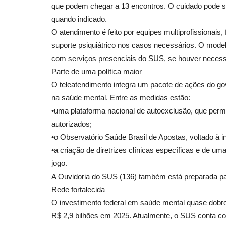
que podem chegar a 13 encontros. O cuidado pode ser
quando indicado.
O atendimento é feito por equipes multiprofissionais
suporte psiquiátrico nos casos necessários. O mode
com serviços presenciais do SUS, se houver neces
Parte de uma política maior
O teleatendimento integra um pacote de ações do gov
na saúde mental. Entre as medidas estão:
•uma plataforma nacional de autoexclusão, que permi
autorizados;
•o Observatório Saúde Brasil de Apostas, voltado à 
•a criação de diretrizes clínicas específicas e de u
jogo.
A Ouvidoria do SUS (136) também está preparada par
Rede fortalecida
O investimento federal em saúde mental quase dobro
R$ 2,9 bilhões em 2025. Atualmente, o SUS conta c