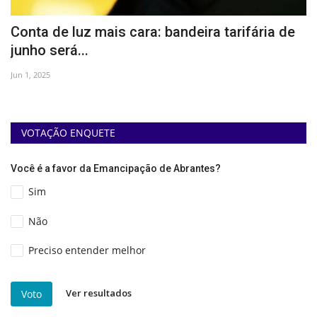
co
Conta de luz mais cara: bandeira tarifária de
E
junho será...
p
Jun 1, 2025
Set
VOTAÇÃO ENQUETE
Você é a favor da Emancipação de Abrantes?
Sim
Não
Preciso entender melhor
Ver resultados
Voto