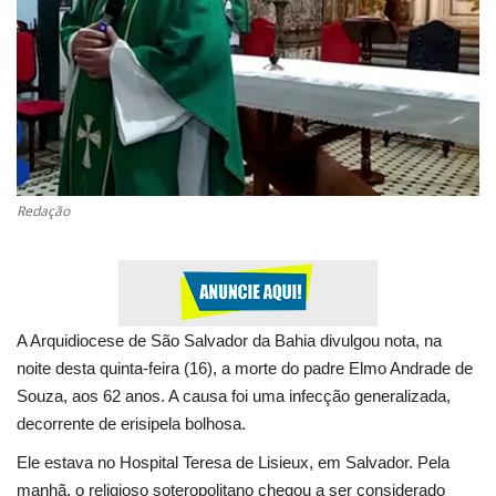
Saúde
Esportes
Politica
Educação
Redação
Entretenimento
Segurança
A Arquidiocese de São Salvador da Bahia divulgou nota, na
noite desta quinta-feira (16),
a morte do padre Elmo Andrade de
Economia
Souza, aos 62 anos. A causa foi uma infecção generalizada,
decorrente de erisipela bolhosa.
Galeria
Ele estava no Hospital Teresa de Lisieux, em Salvador. Pela
Veja Na Cor Escura
manhã,
o religioso soteropolitano chegou a ser considerado