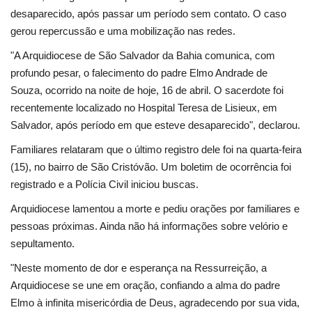
desaparecido, após passar um período sem contato. O caso
gerou repercussão e uma mobilização nas redes.
Língua
"A Arquidiocese de São Salvador da Bahia comunica, com
Portuguese (Brazil)
Português
profundo pesar, o falecimento do padre Elmo Andrade de
Portuguese (Brazil)
English
Souza, ocorrido na noite de hoje, 16 de abril. O sacerdote foi
recentemente localizado no Hospital Teresa de Lisieux, em
Salvador, após período em que esteve desaparecido", declarou.
Familiares relataram que o último registro dele foi na quarta-feira
(15), no bairro de São Cristóvão. Um boletim de ocorrência foi
registrado e a Polícia Civil iniciou buscas.
Arquidiocese lamentou a morte e pediu orações por familiares e
pessoas próximas. Ainda não há informações sobre velório e
sepultamento.
"Neste momento de dor e esperança na Ressurreição, a
Arquidiocese se une em oração, confiando a alma do padre
Elmo à infinita misericórdia de Deus, agradecendo por sua vida,