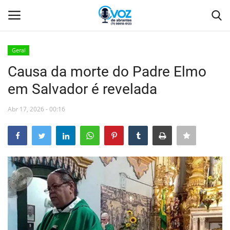
Geral
Login
Registro
Causa da morte do Padre Elmo
em Salvador é revelada
Home
Abr 17, 2026 - 00:16
Abrantes
Camaçari
Orla
Comércio Abrantes
Geral