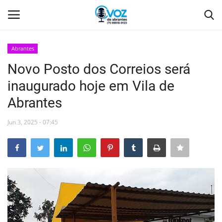
Abrantes
Login
Registro
Novo Posto dos Correios será
inaugurado hoje em Vila de
Home
Abrantes
Abrantes
Jun 3, 2025 - 07:45
Camaçari
Orla
Comércio Abrantes
Geral