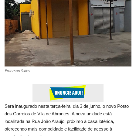
Saúde
Esportes
Politica
Educação
Emerson Sales
Entretenimento
Segurança
Economia
Será inaugurado nesta terça-feira, dia 3 de junho, o novo Posto
dos Correios de Vila de Abrantes. A nova unidade está
Galeria
localizada na Rua João Araújo, próximo à casa lotérica,
oferecendo mais comodidade e facilidade de acesso à
Veja Na Cor Escura