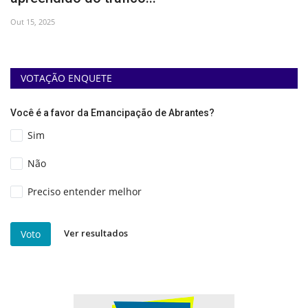
Out 15, 2025
Se
VOTAÇÃO ENQUETE
Você é a favor da Emancipação de Abrantes?
Sim
Não
Preciso entender melhor
Ver resultados
Voto