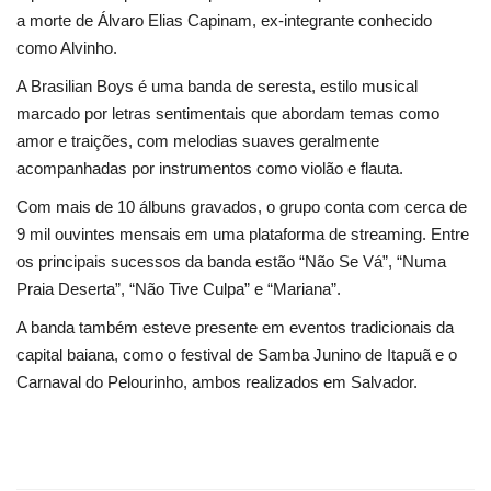
a morte de Álvaro Elias Capinam, ex-integrante conhecido
como Alvinho.
Língua
A Brasilian Boys é uma banda de seresta, estilo musical
Portuguese (Brazil)
Português
marcado por letras sentimentais que abordam temas como
Portuguese (Brazil)
English
amor e traições, com melodias suaves geralmente
acompanhadas por instrumentos como violão e flauta.
Com mais de 10 álbuns gravados, o grupo conta com cerca de
9 mil ouvintes mensais em uma plataforma de streaming. Entre
os principais sucessos da banda estão “Não Se Vá”, “Numa
Praia Deserta”, “Não Tive Culpa” e “Mariana”.
A banda também esteve presente em eventos tradicionais da
capital baiana, como o festival de Samba Junino de Itapuã e o
Carnaval do Pelourinho, ambos realizados em Salvador.