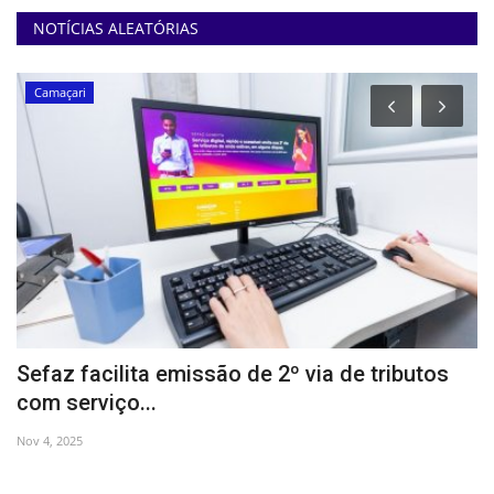
NOTÍCIAS ALEATÓRIAS
Camaçari
Sefaz facilita emissão de 2º via de tributos
M
com serviço...
a
Nov 4, 2025
De