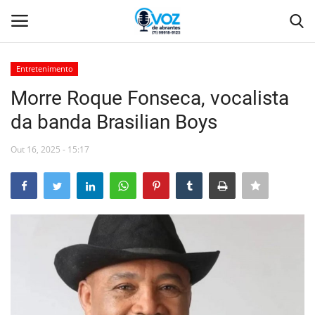
Entretenimento
Login
Registro
Morre Roque Fonseca, vocalista
da banda Brasilian Boys
Home
Out 16, 2025 - 15:17
Abrantes
Camaçari
Orla
Comércio Abrantes
Geral