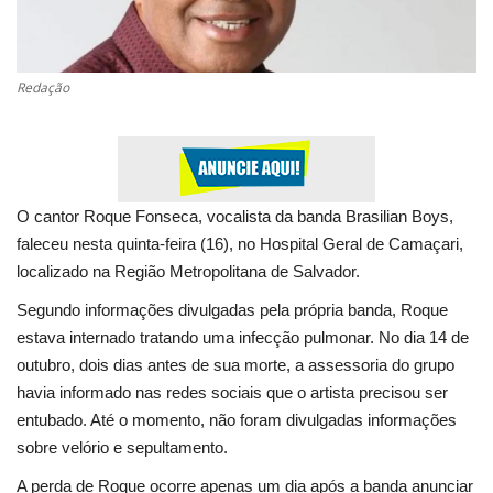
Saúde
Redação
Esportes
Politica
Educação
O cantor Roque Fonseca, vocalista da banda Brasilian Boys,
faleceu nesta quinta-feira (16), no Hospital Geral de Camaçari,
Entretenimento
localizado na Região Metropolitana de Salvador.
Segundo informações divulgadas pela própria banda, Roque
Segurança
estava internado tratando uma infecção pulmonar. No dia 14 de
outubro, dois dias antes de sua morte, a assessoria do grupo
Economia
havia informado nas redes sociais que o artista precisou ser
entubado. Até o momento, não foram divulgadas informações
Galeria
sobre velório e sepultamento.
A perda de Roque ocorre apenas um dia após a banda anunciar
Veja Na Cor Escura